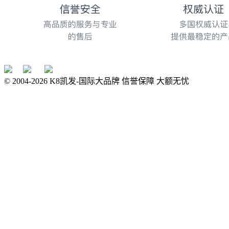
© 2004-
2026
K8凯发-国际大品牌 信誉保障 大额无忧