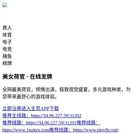
真人
体育
电子
电竞
捕鱼
棋牌
美女荷官 · 在线发牌
全网最美荷官，倾情出演，极致视觉盛宴，多元游戏种类，为
您带来最舒心的游戏体验。
立即注册
进入主页
APP下载
推荐主线路：
https://34.96.227.59:31202
推荐线路：
https://34.96.227.59:31201
推荐线路：
https://www.1nzkex.com
推荐线路：
https://www.plov9r.com