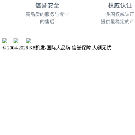
© 2004-
2026
K8凯发-国际大品牌 信誉保障 大额无忧