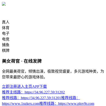
真人
体育
电子
电竞
捕鱼
棋牌
美女荷官 · 在线发牌
全网最美荷官，倾情出演，极致视觉盛宴，多元游戏种类，为
您带来最舒心的游戏体验。
立即注册
进入主页
APP下载
推荐主线路：
https://34.96.227.59:31202
推荐线路：
https://34.96.227.59:31201
推荐线路：
https://www.1nzkex.com
推荐线路：
https://www.plov9r.com