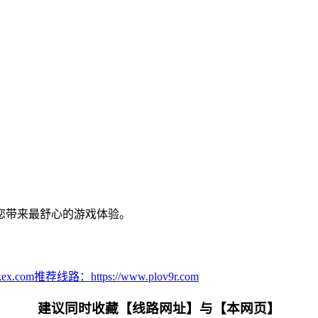
您带来最舒心的游戏体验。
kex.com
推荐线路：
https://www.plov9r.com
建议同时收藏【线路网址】与【本网页】