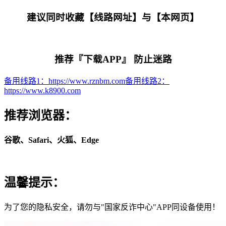
建议同时收藏【线路网址】与【本网页】
推荐『下载APP』 防止迷路
备用线路
1
：
https://www.rznbm.com
备用线路
2
：
https://www.k8900.com
推荐浏览器：
谷歌、Safari、火狐、Edge
温馨提示：
为了您的隐私安全，请勿与"国家反诈中心"APP同设备使用！