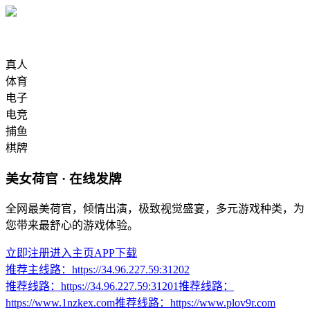
真人
体育
电子
电竞
捕鱼
棋牌
美女荷官 · 在线发牌
全网最美荷官，倾情出演，极致视觉盛宴，多元游戏种类，为
您带来最舒心的游戏体验。
立即注册
进入主页
APP下载
推荐主线路：
https://34.96.227.59:31202
推荐线路：
https://34.96.227.59:31201
推荐线路：
https://www.1nzkex.com
推荐线路：
https://www.plov9r.com