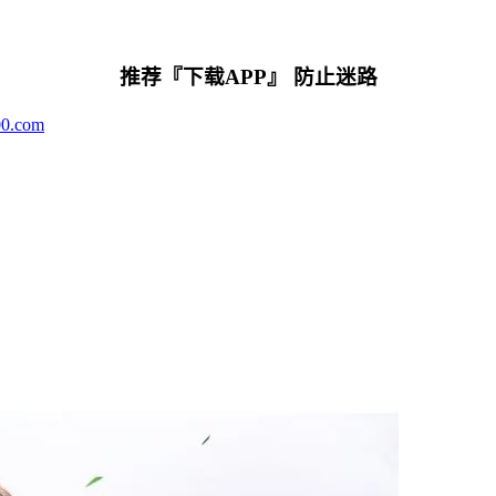
推荐『下载APP』 防止迷路
00.com