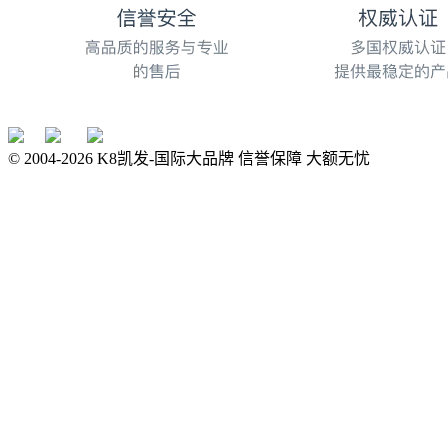
© 2004-
2026
K8凯发-国际大品牌 信誉保障 大额无忧