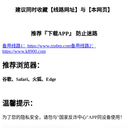
建议同时收藏【线路网址】与【本网页】
推荐『下载APP』 防止迷路
备用线路
1
：
https://www.rznbm.com
备用线路
2
：
https://www.k8900.com
推荐浏览器：
谷歌、Safari、火狐、Edge
温馨提示：
为了您的隐私安全，请勿与"国家反诈中心"APP同设备使用！