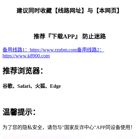
建议同时收藏【线路网址】与【本网页】
推荐『下载APP』 防止迷路
备用线路
1
：
https://www.rznbm.com
备用线路
2
：
https://www.k8900.com
推荐浏览器：
谷歌、Safari、火狐、Edge
温馨提示：
为了您的隐私安全，请勿与"国家反诈中心"APP同设备使用！