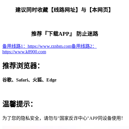
建议同时收藏【线路网址】与【本网页】
推荐『下载APP』 防止迷路
备用线路
1
：
https://www.rznbm.com
备用线路
2
：
https://www.k8900.com
推荐浏览器：
谷歌、Safari、火狐、Edge
温馨提示：
为了您的隐私安全，请勿与"国家反诈中心"APP同设备使用！