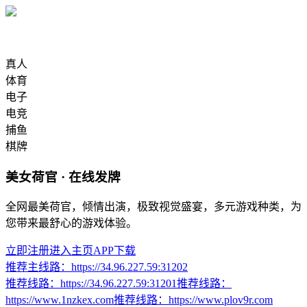
真人
体育
电子
电竞
捕鱼
棋牌
美女荷官 · 在线发牌
全网最美荷官，倾情出演，极致视觉盛宴，多元游戏种类，为
您带来最舒心的游戏体验。
立即注册
进入主页
APP下载
推荐主线路：
https://34.96.227.59:31202
推荐线路：
https://34.96.227.59:31201
推荐线路：
https://www.1nzkex.com
推荐线路：
https://www.plov9r.com