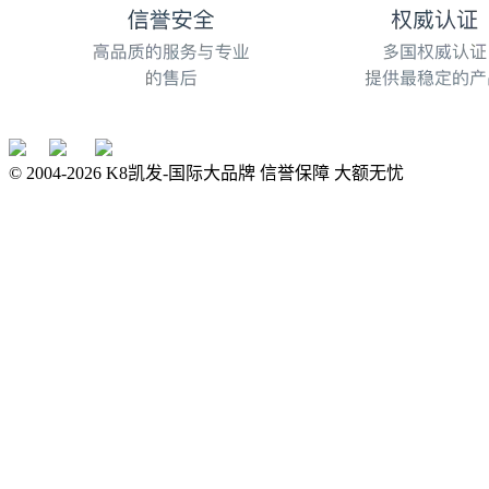
© 2004-
2026
K8凯发-国际大品牌 信誉保障 大额无忧