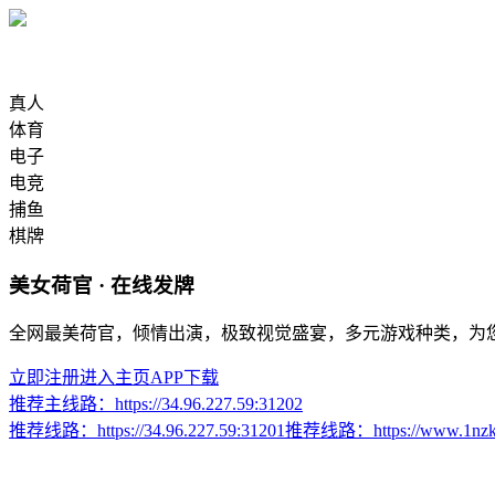
真人
体育
电子
电竞
捕鱼
棋牌
美女荷官 · 在线发牌
全网最美荷官，倾情出演，极致视觉盛宴，多元游戏种类，为
立即注册
进入主页
APP下载
推荐主线路：
https://34.96.227.59:31202
推荐线路：
https://34.96.227.59:31201
推荐线路：
https://www.1nz