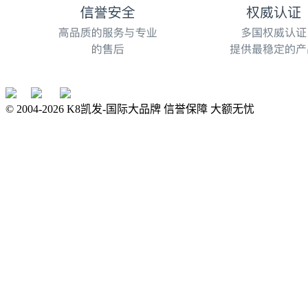
© 2004-
2026
K8凯发-国际大品牌 信誉保障 大额无忧