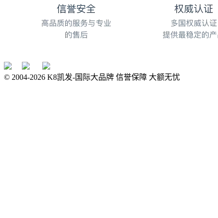
© 2004-
2026
K8凯发-国际大品牌 信誉保障 大额无忧