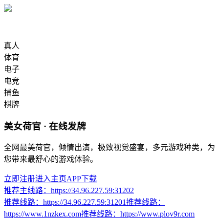
真人
体育
电子
电竞
捕鱼
棋牌
美女荷官 · 在线发牌
全网最美荷官，倾情出演，极致视觉盛宴，多元游戏种类，为
您带来最舒心的游戏体验。
立即注册
进入主页
APP下载
推荐主线路：
https://34.96.227.59:31202
推荐线路：
https://34.96.227.59:31201
推荐线路：
https://www.1nzkex.com
推荐线路：
https://www.plov9r.com