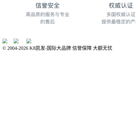
© 2004-
2026
K8凯发-国际大品牌 信誉保障 大额无忧