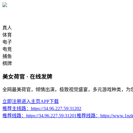
真人
体育
电子
电竞
捕鱼
棋牌
美女荷官 · 在线发牌
全网最美荷官，倾情出演，极致视觉盛宴，多元游戏种类，为
立即注册
进入主页
APP下载
推荐主线路：
https://34.96.227.59:31202
推荐线路：
https://34.96.227.59:31201
推荐线路：
https://www.1nz