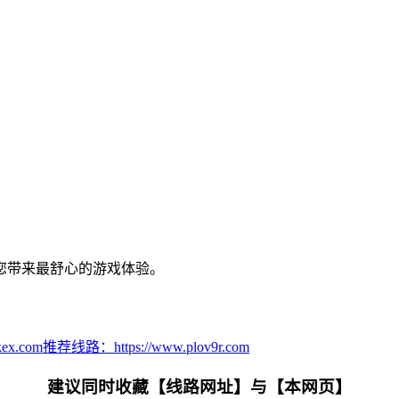
您带来最舒心的游戏体验。
kex.com
推荐线路：
https://www.plov9r.com
建议同时收藏【线路网址】与【本网页】