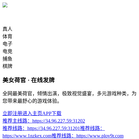
真人
体育
电子
电竞
捕鱼
棋牌
美女荷官 · 在线发牌
全网最美荷官，倾情出演，极致视觉盛宴，多元游戏种类，为
您带来最舒心的游戏体验。
立即注册
进入主页
APP下载
推荐主线路：
https://34.96.227.59:31202
推荐线路：
https://34.96.227.59:31201
推荐线路：
https://www.1nzkex.com
推荐线路：
https://www.plov9r.com