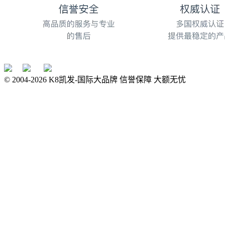
© 2004-
2026
K8凯发-国际大品牌 信誉保障 大额无忧