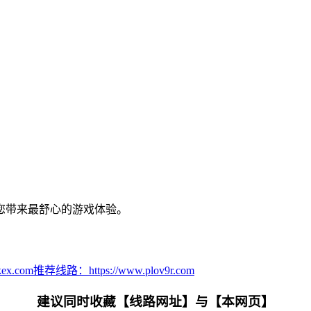
您带来最舒心的游戏体验。
kex.com
推荐线路：
https://www.plov9r.com
建议同时收藏【线路网址】与【本网页】