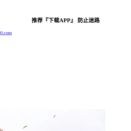
推荐『下载APP』 防止迷路
00.com