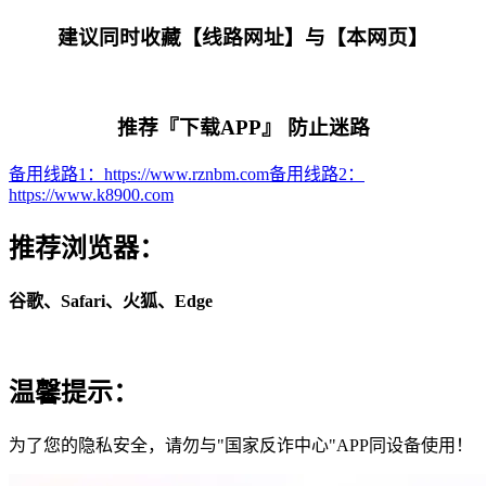
建议同时收藏【线路网址】与【本网页】
推荐『下载APP』 防止迷路
备用线路
1
：
https://www.rznbm.com
备用线路
2
：
https://www.k8900.com
推荐浏览器：
谷歌、Safari、火狐、Edge
温馨提示：
为了您的隐私安全，请勿与"国家反诈中心"APP同设备使用！