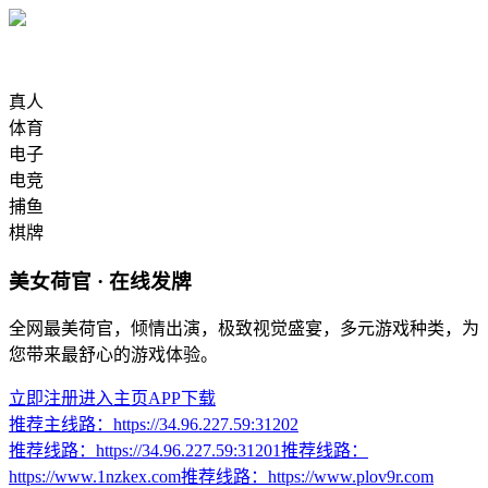
真人
体育
电子
电竞
捕鱼
棋牌
美女荷官 · 在线发牌
全网最美荷官，倾情出演，极致视觉盛宴，多元游戏种类，为
您带来最舒心的游戏体验。
立即注册
进入主页
APP下载
推荐主线路：
https://34.96.227.59:31202
推荐线路：
https://34.96.227.59:31201
推荐线路：
https://www.1nzkex.com
推荐线路：
https://www.plov9r.com