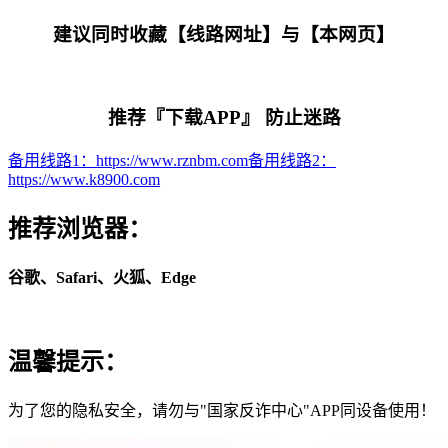
建议同时收藏【线路网址】与【本网页】
推荐『下载APP』 防止迷路
备用线路
1
：
https://www.rznbm.com
备用线路
2
：
https://www.k8900.com
推荐浏览器：
谷歌、Safari、火狐、Edge
温馨提示：
为了您的隐私安全，请勿与"国家反诈中心"APP同设备使用！