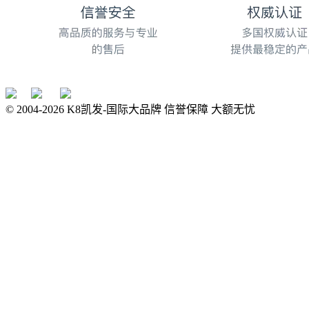
© 2004-
2026
K8凯发-国际大品牌 信誉保障 大额无忧