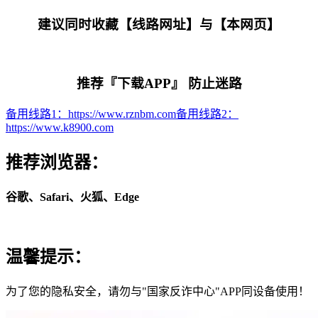
建议同时收藏【线路网址】与【本网页】
推荐『下载APP』 防止迷路
备用线路
1
：
https://www.rznbm.com
备用线路
2
：
https://www.k8900.com
推荐浏览器：
谷歌、Safari、火狐、Edge
温馨提示：
为了您的隐私安全，请勿与"国家反诈中心"APP同设备使用！