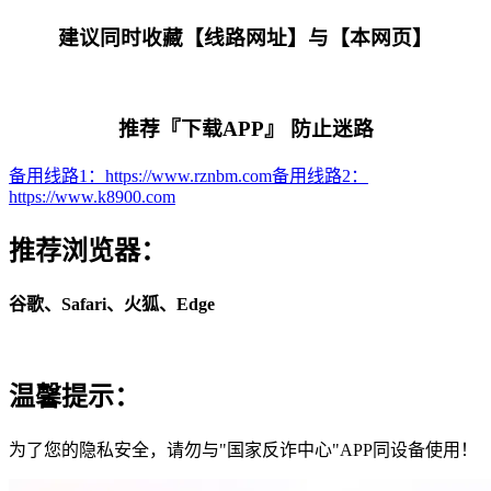
建议同时收藏【线路网址】与【本网页】
推荐『下载APP』 防止迷路
备用线路
1
：
https://www.rznbm.com
备用线路
2
：
https://www.k8900.com
推荐浏览器：
谷歌、Safari、火狐、Edge
温馨提示：
为了您的隐私安全，请勿与"国家反诈中心"APP同设备使用！