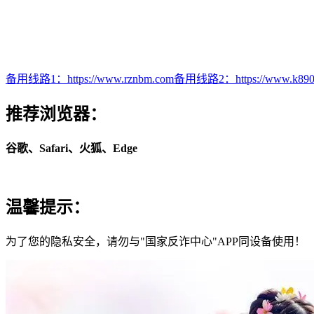
备用线路
1
：
https://www.rznbm.com
备用线路
2
：
https://www.k89
推荐浏览器：
谷歌、Safari、火狐、Edge
温馨提示：
为了您的隐私安全，请勿与"国家反诈中心"APP同设备使用！