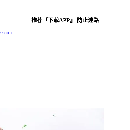
推荐『下载APP』 防止迷路
00.com