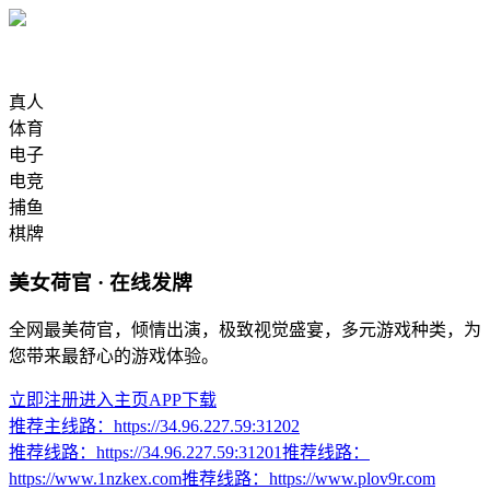
真人
体育
电子
电竞
捕鱼
棋牌
美女荷官 · 在线发牌
全网最美荷官，倾情出演，极致视觉盛宴，多元游戏种类，为
您带来最舒心的游戏体验。
立即注册
进入主页
APP下载
推荐主线路：
https://34.96.227.59:31202
推荐线路：
https://34.96.227.59:31201
推荐线路：
https://www.1nzkex.com
推荐线路：
https://www.plov9r.com