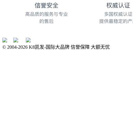
© 2004-
2026
K8凯发-国际大品牌 信誉保障 大额无忧