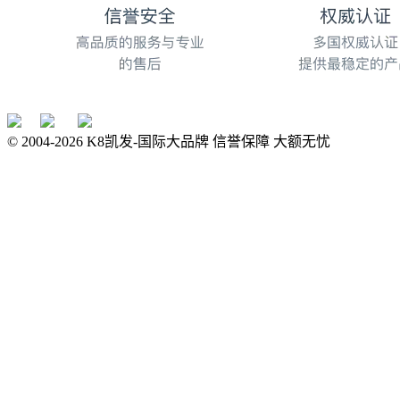
© 2004-
2026
K8凯发-国际大品牌 信誉保障 大额无忧