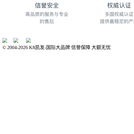
© 2004-
2026
K8凯发-国际大品牌 信誉保障 大额无忧