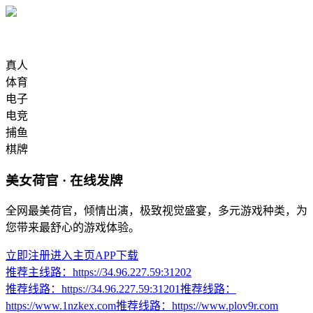
真人
体育
电子
电竞
捕鱼
棋牌
美女荷官 · 在线发牌
全网最美荷官，倾情出演，极致视觉盛宴，多元游戏种类，为
您带来最舒心的游戏体验。
立即注册
进入主页
APP下载
推荐主线路：
https://34.96.227.59:31202
推荐线路：
https://34.96.227.59:31201
推荐线路：
https://www.1nzkex.com
推荐线路：
https://www.plov9r.com