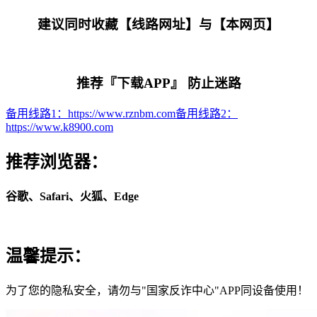
建议同时收藏【线路网址】与【本网页】
推荐『下载APP』 防止迷路
备用线路
1
：
https://www.rznbm.com
备用线路
2
：
https://www.k8900.com
推荐浏览器：
谷歌、Safari、火狐、Edge
温馨提示：
为了您的隐私安全，请勿与"国家反诈中心"APP同设备使用！