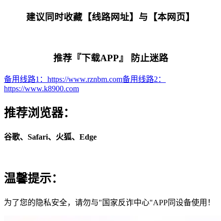
建议同时收藏【线路网址】与【本网页】
推荐『下载APP』 防止迷路
备用线路
1
：
https://www.rznbm.com
备用线路
2
：
https://www.k8900.com
推荐浏览器：
谷歌、Safari、火狐、Edge
温馨提示：
为了您的隐私安全，请勿与"国家反诈中心"APP同设备使用！