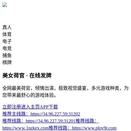
真人
体育
电子
电竞
捕鱼
棋牌
美女荷官 · 在线发牌
全网最美荷官，倾情出演，极致视觉盛宴，多元游戏种类，为
您带来最舒心的游戏体验。
立即注册
进入主页
APP下载
推荐主线路：
https://34.96.227.59:31202
推荐线路：
https://34.96.227.59:31201
推荐线路：
https://www.1nzkex.com
推荐线路：
https://www.plov9r.com