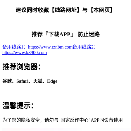
建议同时收藏【线路网址】与【本网页】
推荐『下载APP』 防止迷路
备用线路
1
：
https://www.rznbm.com
备用线路
2
：
https://www.k8900.com
推荐浏览器：
谷歌、Safari、火狐、Edge
温馨提示：
为了您的隐私安全，请勿与"国家反诈中心"APP同设备使用！