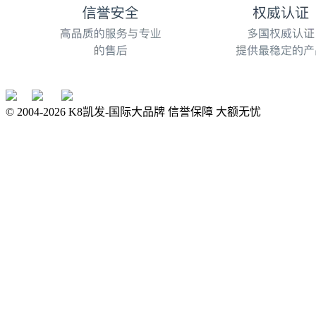
© 2004-
2026
K8凯发-国际大品牌 信誉保障 大额无忧