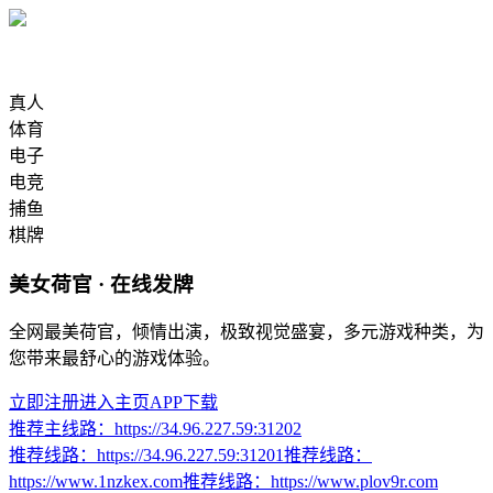
真人
体育
电子
电竞
捕鱼
棋牌
美女荷官 · 在线发牌
全网最美荷官，倾情出演，极致视觉盛宴，多元游戏种类，为
您带来最舒心的游戏体验。
立即注册
进入主页
APP下载
推荐主线路：
https://34.96.227.59:31202
推荐线路：
https://34.96.227.59:31201
推荐线路：
https://www.1nzkex.com
推荐线路：
https://www.plov9r.com