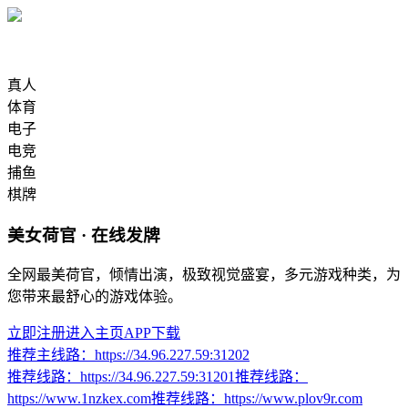
真人
体育
电子
电竞
捕鱼
棋牌
美女荷官 · 在线发牌
全网最美荷官，倾情出演，极致视觉盛宴，多元游戏种类，为
您带来最舒心的游戏体验。
立即注册
进入主页
APP下载
推荐主线路：
https://34.96.227.59:31202
推荐线路：
https://34.96.227.59:31201
推荐线路：
https://www.1nzkex.com
推荐线路：
https://www.plov9r.com