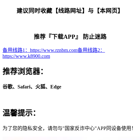
建议同时收藏【线路网址】与【本网页】
推荐『下载APP』 防止迷路
备用线路
1
：
https://www.rznbm.com
备用线路
2
：
https://www.k8900.com
推荐浏览器：
谷歌、Safari、火狐、Edge
温馨提示：
为了您的隐私安全，请勿与"国家反诈中心"APP同设备使用！