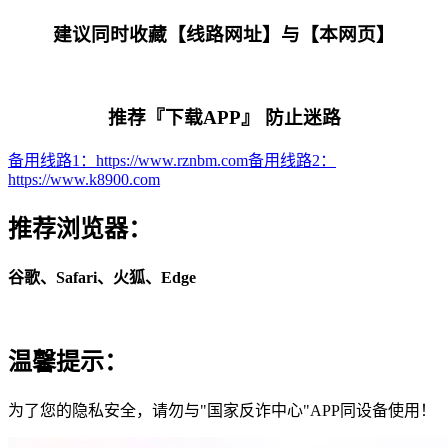
建议同时收藏【线路网址】与【本网页】
推荐『下载APP』 防止迷路
备用线路
1
：
https://www.rznbm.com
备用线路
2
：
https://www.k8900.com
推荐浏览器：
谷歌、Safari、火狐、Edge
温馨提示：
为了您的隐私安全，请勿与"国家反诈中心"APP同设备使用！