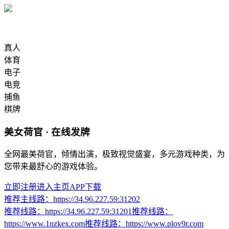
真人
体育
电子
电竞
捕鱼
棋牌
美女荷官 · 在线发牌
全网最美荷官，倾情出演，极致视觉盛宴，多元游戏种类，为
您带来最舒心的游戏体验。
立即注册
进入主页
APP下载
推荐主线路：
https://34.96.227.59:31202
推荐线路：
https://34.96.227.59:31201
推荐线路：
https://www.1nzkex.com
推荐线路：
https://www.plov9r.com