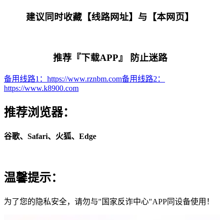
建议同时收藏【线路网址】与【本网页】
推荐『下载APP』 防止迷路
备用线路
1
：
https://www.rznbm.com
备用线路
2
：
https://www.k8900.com
推荐浏览器：
谷歌、Safari、火狐、Edge
温馨提示：
为了您的隐私安全，请勿与"国家反诈中心"APP同设备使用！