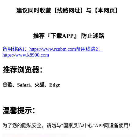
建议同时收藏【线路网址】与【本网页】
推荐『下载APP』 防止迷路
备用线路
1
：
https://www.rznbm.com
备用线路
2
：
https://www.k8900.com
推荐浏览器：
谷歌、Safari、火狐、Edge
温馨提示：
为了您的隐私安全，请勿与"国家反诈中心"APP同设备使用！