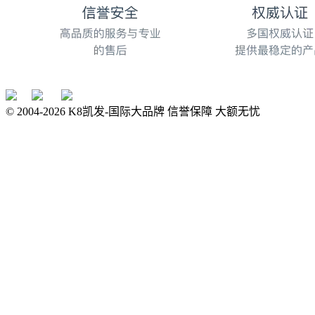
© 2004-
2026
K8凯发-国际大品牌 信誉保障 大额无忧