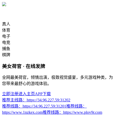
真人
体育
电子
电竞
捕鱼
棋牌
美女荷官 · 在线发牌
全网最美荷官，倾情出演，极致视觉盛宴，多元游戏种类，为
您带来最舒心的游戏体验。
立即注册
进入主页
APP下载
推荐主线路：
https://34.96.227.59:31202
推荐线路：
https://34.96.227.59:31201
推荐线路：
https://www.1nzkex.com
推荐线路：
https://www.plov9r.com