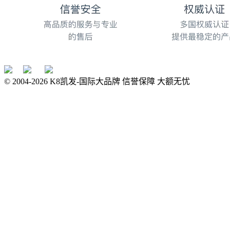
© 2004-
2026
K8凯发-国际大品牌 信誉保障 大额无忧