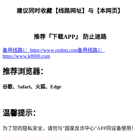
建议同时收藏【线路网址】与【本网页】
推荐『下载APP』 防止迷路
备用线路
1
：
https://www.rznbm.com
备用线路
2
：
https://www.k8900.com
推荐浏览器：
谷歌、Safari、火狐、Edge
温馨提示：
为了您的隐私安全，请勿与"国家反诈中心"APP同设备使用！