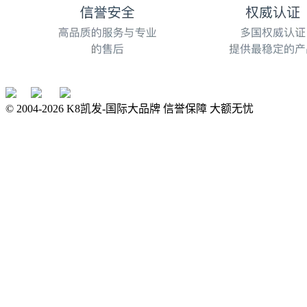
© 2004-
2026
K8凯发-国际大品牌 信誉保障 大额无忧