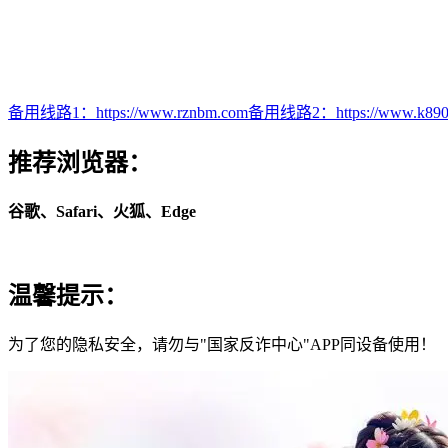
备用线路
1
：
https://www.rznbm.com
备用线路
2
：
https://www.k89
推荐浏览器：
谷歌、Safari、火狐、Edge
温馨提示：
为了您的隐私安全，请勿与"国家反诈中心"APP同设备使用！