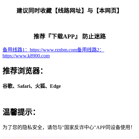
建议同时收藏【线路网址】与【本网页】
推荐『下载APP』 防止迷路
备用线路
1
：
https://www.rznbm.com
备用线路
2
：
https://www.k8900.com
推荐浏览器：
谷歌、Safari、火狐、Edge
温馨提示：
为了您的隐私安全，请勿与"国家反诈中心"APP同设备使用！