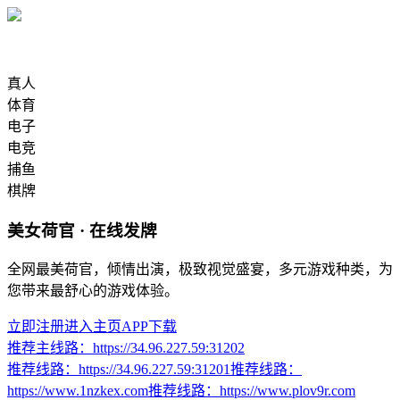
真人
体育
电子
电竞
捕鱼
棋牌
美女荷官 · 在线发牌
全网最美荷官，倾情出演，极致视觉盛宴，多元游戏种类，为
您带来最舒心的游戏体验。
立即注册
进入主页
APP下载
推荐主线路：
https://34.96.227.59:31202
推荐线路：
https://34.96.227.59:31201
推荐线路：
https://www.1nzkex.com
推荐线路：
https://www.plov9r.com