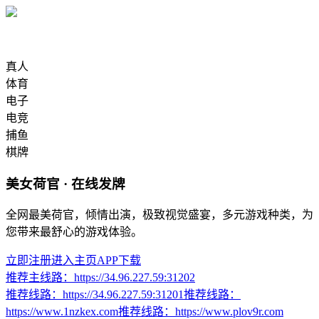
真人
体育
电子
电竞
捕鱼
棋牌
美女荷官 · 在线发牌
全网最美荷官，倾情出演，极致视觉盛宴，多元游戏种类，为
您带来最舒心的游戏体验。
立即注册
进入主页
APP下载
推荐主线路：
https://34.96.227.59:31202
推荐线路：
https://34.96.227.59:31201
推荐线路：
https://www.1nzkex.com
推荐线路：
https://www.plov9r.com