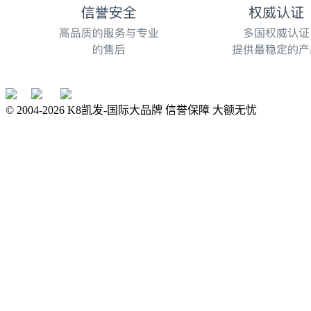
© 2004-
2026
K8凯发-国际大品牌 信誉保障 大额无忧