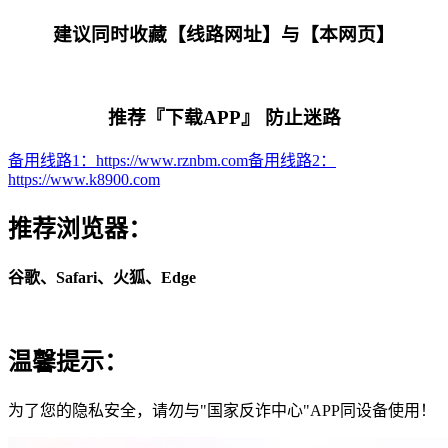
建议同时收藏【线路网址】与【本网页】
推荐『下载APP』 防止迷路
备用线路
1
：
https://www.rznbm.com
备用线路
2
：
https://www.k8900.com
推荐浏览器：
谷歌、Safari、火狐、Edge
温馨提示：
为了您的隐私安全，请勿与"国家反诈中心"APP同设备使用！