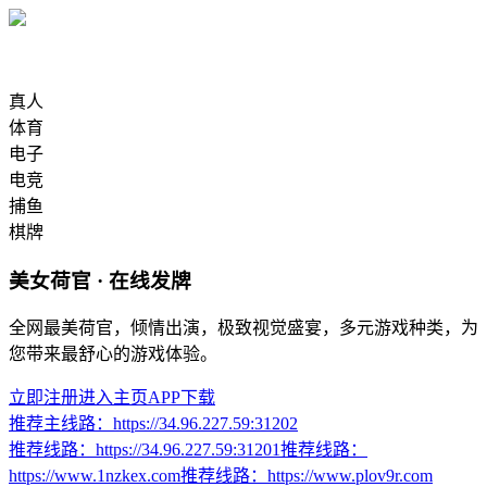
真人
体育
电子
电竞
捕鱼
棋牌
美女荷官 · 在线发牌
全网最美荷官，倾情出演，极致视觉盛宴，多元游戏种类，为
您带来最舒心的游戏体验。
立即注册
进入主页
APP下载
推荐主线路：
https://34.96.227.59:31202
推荐线路：
https://34.96.227.59:31201
推荐线路：
https://www.1nzkex.com
推荐线路：
https://www.plov9r.com