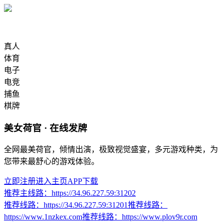
真人
体育
电子
电竞
捕鱼
棋牌
美女荷官 · 在线发牌
全网最美荷官，倾情出演，极致视觉盛宴，多元游戏种类，为
您带来最舒心的游戏体验。
立即注册
进入主页
APP下载
推荐主线路：
https://34.96.227.59:31202
推荐线路：
https://34.96.227.59:31201
推荐线路：
https://www.1nzkex.com
推荐线路：
https://www.plov9r.com