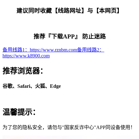
建议同时收藏【线路网址】与【本网页】
推荐『下载APP』 防止迷路
备用线路
1
：
https://www.rznbm.com
备用线路
2
：
https://www.k8900.com
推荐浏览器：
谷歌、Safari、火狐、Edge
温馨提示：
为了您的隐私安全，请勿与"国家反诈中心"APP同设备使用！