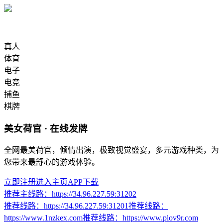
真人
体育
电子
电竞
捕鱼
棋牌
美女荷官 · 在线发牌
全网最美荷官，倾情出演，极致视觉盛宴，多元游戏种类，为
您带来最舒心的游戏体验。
立即注册
进入主页
APP下载
推荐主线路：
https://34.96.227.59:31202
推荐线路：
https://34.96.227.59:31201
推荐线路：
https://www.1nzkex.com
推荐线路：
https://www.plov9r.com