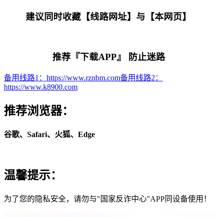
建议同时收藏【线路网址】与【本网页】
推荐『下载APP』 防止迷路
备用线路
1
：
https://www.rznbm.com
备用线路
2
：
https://www.k8900.com
推荐浏览器：
谷歌、Safari、火狐、Edge
温馨提示：
为了您的隐私安全，请勿与"国家反诈中心"APP同设备使用！