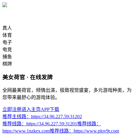
真人
体育
电子
电竞
捕鱼
棋牌
美女荷官 · 在线发牌
全网最美荷官，倾情出演，极致视觉盛宴，多元游戏种类，为
您带来最舒心的游戏体验。
立即注册
进入主页
APP下载
推荐主线路：
https://34.96.227.59:31202
推荐线路：
https://34.96.227.59:31201
推荐线路：
https://www.1nzkex.com
推荐线路：
https://www.plov9r.com