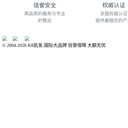
© 2004-
2026
K8凯发-国际大品牌 信誉保障 大额无忧