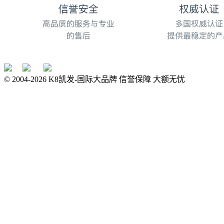
© 2004-
2026
K8凯发-国际大品牌 信誉保障 大额无忧