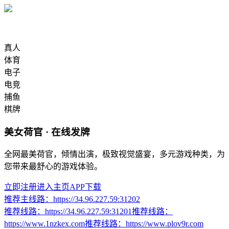
真人
体育
电子
电竞
捕鱼
棋牌
美女荷官 · 在线发牌
全网最美荷官，倾情出演，极致视觉盛宴，多元游戏种类，为
您带来最舒心的游戏体验。
立即注册
进入主页
APP下载
推荐主线路：
https://34.96.227.59:31202
推荐线路：
https://34.96.227.59:31201
推荐线路：
https://www.1nzkex.com
推荐线路：
https://www.plov9r.com