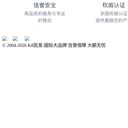
© 2004-
2026
K8凯发-国际大品牌 信誉保障 大额无忧