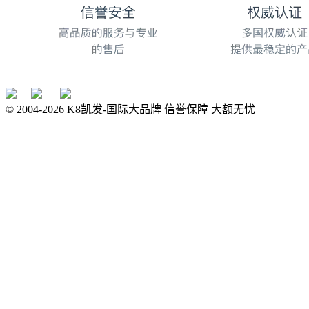
© 2004-
2026
K8凯发-国际大品牌 信誉保障 大额无忧